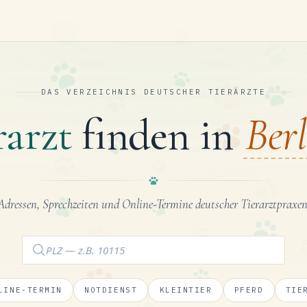
DAS VERZEICHNIS DEUTSCHER TIERÄRZTE
rarzt
finden in
Berl
Adressen, Sprechzeiten und Online-Termine deutscher Tierarztpraxen
LINE-TERMIN
NOTDIENST
KLEINTIER
PFERD
TIE