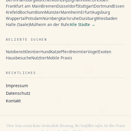
Frankfurt am Main
Bremen
Düsseldorf
Stuttgart
Dortmund
Essen
Krefeld
Bochum
Bonn
Münster
Mannheim
Erfurt
Augsburg
Wuppertal
Potsdam
Nürnberg
Karlsruhe
Duisburg
Wiesbaden
Halle (Saale)
Mülheim an der Ruhr
Alle Städte →
BELIEBTE SUCHEN
Notdienst
Kleintier
Hund
Katze
Pferd
Heimtier
Vogel
Exoten
Hausbesuche
Nutztier
Mobile Praxis
RECHTLICHES
Impressum
Datenschutz
Kontakt
Diese Seite ersetzt keine tierärztliche Beratung. Bei Notfällen rufen Sie Ihre Praxis