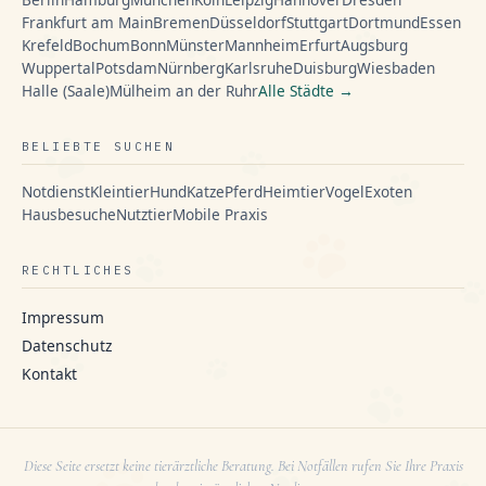
Frankfurt am Main
Bremen
Düsseldorf
Stuttgart
Dortmund
Essen
Krefeld
Bochum
Bonn
Münster
Mannheim
Erfurt
Augsburg
Wuppertal
Potsdam
Nürnberg
Karlsruhe
Duisburg
Wiesbaden
Halle (Saale)
Mülheim an der Ruhr
Alle Städte →
BELIEBTE SUCHEN
Notdienst
Kleintier
Hund
Katze
Pferd
Heimtier
Vogel
Exoten
Hausbesuche
Nutztier
Mobile Praxis
RECHTLICHES
Impressum
Datenschutz
Kontakt
Diese Seite ersetzt keine tierärztliche Beratung. Bei Notfällen rufen Sie Ihre Praxis