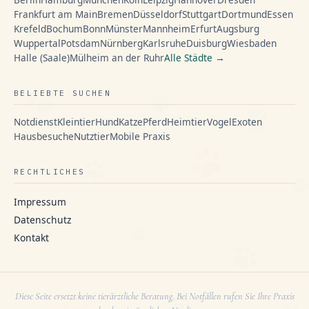
Frankfurt am Main
Bremen
Düsseldorf
Stuttgart
Dortmund
Essen
Krefeld
Bochum
Bonn
Münster
Mannheim
Erfurt
Augsburg
Wuppertal
Potsdam
Nürnberg
Karlsruhe
Duisburg
Wiesbaden
Halle (Saale)
Mülheim an der Ruhr
Alle Städte →
BELIEBTE SUCHEN
Notdienst
Kleintier
Hund
Katze
Pferd
Heimtier
Vogel
Exoten
Hausbesuche
Nutztier
Mobile Praxis
RECHTLICHES
Impressum
Datenschutz
Kontakt
Diese Seite ersetzt keine tierärztliche Beratung. Bei Notfällen rufen Sie Ihre Praxis