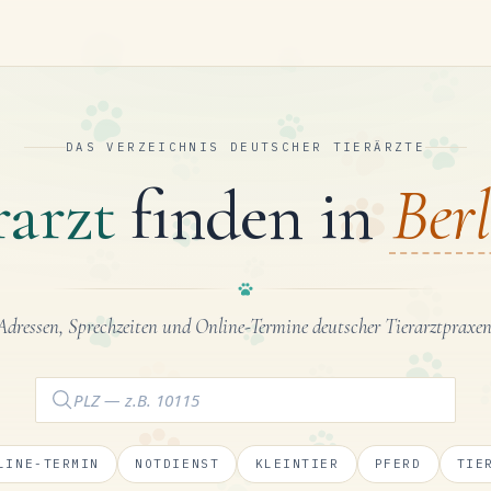
DAS VERZEICHNIS DEUTSCHER TIERÄRZTE
rarzt
finden in
Berl
Adressen, Sprechzeiten und Online-Termine deutscher Tierarztpraxen
LINE-TERMIN
NOTDIENST
KLEINTIER
PFERD
TIE